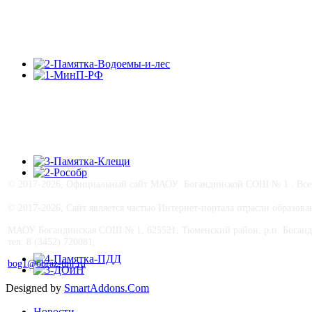
© 2017-
2026, Официальный сайт МАОУ Богандинской СОШ № 1 . Все п
© 2017-
2026, Сайт является частью Интернет-портала отрасли образо
МАОУ Богандинская СОШ № 1, 625521, Тюменский район, р.п. Боганд
тел. 8 (3452) 720081,
bog1@obraz-tmr.ru
Designed by
SmartAddons.Com
Новости