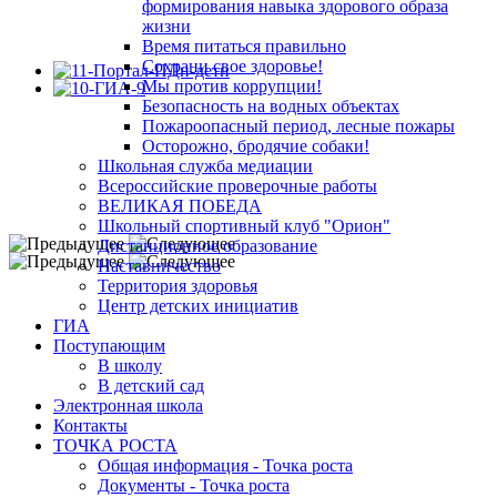
формирования навыка здорового образа
жизни
Время питаться правильно
Сохрани свое здоровье!
Мы против коррупции!
Безопасность на водных объектах
Пожароопасный период, лесные пожары
Осторожно, бродячие собаки!
Школьная служба медиации
Всероссийские проверочные работы
ВЕЛИКАЯ ПОБЕДА
Школьный спортивный клуб "Орион"
Дистанционное образование
Наставничество
Территория здоровья
Центр детских инициатив
ГИА
Поступающим
В школу
В детский сад
Электронная школа
Контакты
ТОЧКА РОСТА
Общая информация - Точка роста
Документы - Точка роста