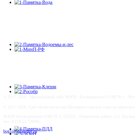
© 2017-
2026, Официальный сайт МАОУ Богандинской СОШ № 1 . Все п
© 2017-
2026, Сайт является частью Интернет-портала отрасли образо
МАОУ Богандинская СОШ № 1, 625521, Тюменский район, р.п. Боганд
тел. 8 (3452) 720081,
bog1@obraz-tmr.ru