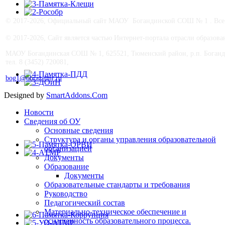
© 2017-
2026, Официальный сайт МАОУ Богандинской СОШ № 1 . Все п
© 2017-
2026, Сайт является частью Интернет-портала отрасли образо
МАОУ Богандинская СОШ № 1, 625521, Тюменский район, р.п. Боганд
тел. 8 (3452) 720081,
bog1@obraz-tmr.ru
Designed by
SmartAddons.Com
Новости
Сведения об ОУ
Основные сведения
Структура и органы управления образовательной
организацией
Документы
Образование
Документы
Образовательные стандарты и требования
Руководство
Педагогический состав
Материально-техническое обеспечение и
оснащенность образовательного процесса.