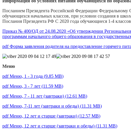
Информация об условиях питания обучающихся по образов
Посланием Президента Российской Федерации Федеральному С
обучающихся начальных классов, при условии создания в шко
Послания Президента РФ С 2020 года обучающиеся 1-4 классов
Приказ № 400/ОД от 24.08.2020 «Об утверждении Регионально
программам начального общего образования в государственны
pdf
Форма заявления родителя на предоставление горячего пи
Меню
pdf
Меню, 1 - 3 года
(
9.85 MB
)
pdf
Меню, 3 - 7 лет
(
11.59 MB
)
pdf
Меню, 7 - 11 лет (завтраки)
(
12.61 MB
)
pdf
Меню, 7-11 лет (завтраки и обеды)
(
11.31 MB
)
pdf
Меню, 12 лет и старше (завтраки)
(
12.57 MB
)
pdf
Меню, 12 лет и старше (завтраки и обеды)
(
11.31 MB
)