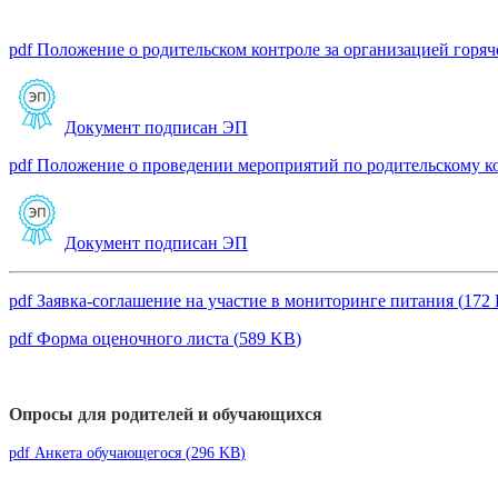
pdf
Положение о родительском контроле за организацией горя
Документ подписан ЭП
pdf
Положение о проведении мероприятий по родительскому 
Документ подписан ЭП
pdf
Заявка-соглашение на участие в мониторинге питания
(
172
pdf
Форма оценочного листа
(
589 KB
)
Опросы для родителей и обучающихся
pdf
Анкета обучающегося
(
296 KB
)