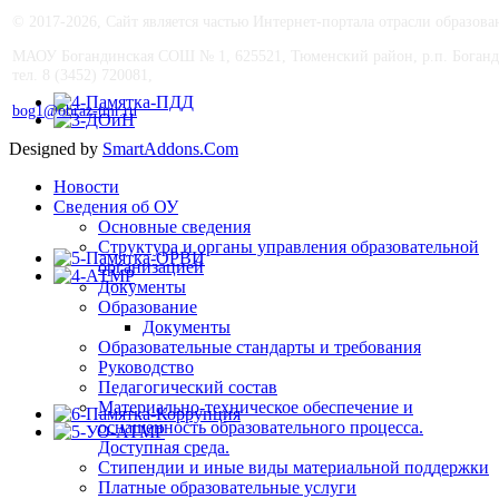
© 2017-
2026, Сайт является частью Интернет-портала отрасли образо
МАОУ Богандинская СОШ № 1, 625521, Тюменский район, р.п. Боганд
тел. 8 (3452) 720081,
bog1@obraz-tmr.ru
Designed by
SmartAddons.Com
Новости
Сведения об ОУ
Основные сведения
Структура и органы управления образовательной
организацией
Документы
Образование
Документы
Образовательные стандарты и требования
Руководство
Педагогический состав
Материально-техническое обеспечение и
оснащенность образовательного процесса.
Доступная среда.
Стипендии и иные виды материальной поддержки
Платные образовательные услуги